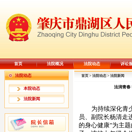
首页
法院概况
法院动态
诉讼
法院动态
首页
>
法院动态
>
法院新闻
法润青春
本院动态
法院新闻
为持续深化青
员、副院长杨清
走
的身心健康”为主