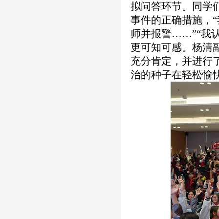
拟
问答
环节。
同学
事件的正确措施，
师并报警……”
“
我
更
可知可感。
杨清
充分肯定，并进行
治的种子在轻松愉