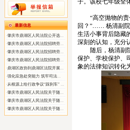
子。
该校七年级
全
“高空抛物的责
回？”……
杨清副
最新信息
生活小事
背后
隐藏
肇庆市鼎湖区人民法院公开选聘特邀调解员公告
·
深刻的认知
，
充分
肇庆市鼎湖区人民法院招聘劳动合同制审判辅助人员拟聘用人员名单公示
·
随后，杨清副
肇庆市鼎湖区人民法院招聘劳动合同制审判 辅助人员笔试、面试总成绩及进入体检公告
·
保护、学校保护、
肇庆市鼎湖区人民法院招聘劳动合同制审判辅助人员拟聘用人员名单公示
·
象的法律知识转化
鼎湖区政协到鼎湖区法院开展调解工作调研
·
强化应急处突能力 筑牢司法安全防线 ——鼎湖区法院开展应急处突模拟演练
·
从根源上给行政争议“踩刹车” 肇庆鼎湖法院探索行政争议实质性化解新路径
·
肇庆市鼎湖区人民法院关于随机摇号选择专业机构的公告26-104
·
肇庆市鼎湖区人民法院关于随机摇号选择专业机构的公告26-103
·
肇庆市鼎湖区人民法院关于随机摇号选择专业机构的公告26-102
·